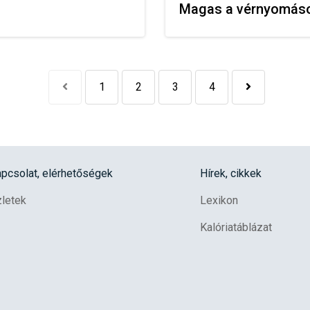
Magas a vérnyomáso
1
2
3
4
pcsolat, elérhetőségek
Hírek, cikkek
letek
Lexikon
Kalóriatáblázat