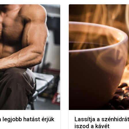
a legjobb hatást érjük
Lassítja a szénhidrá
iszod a kávét