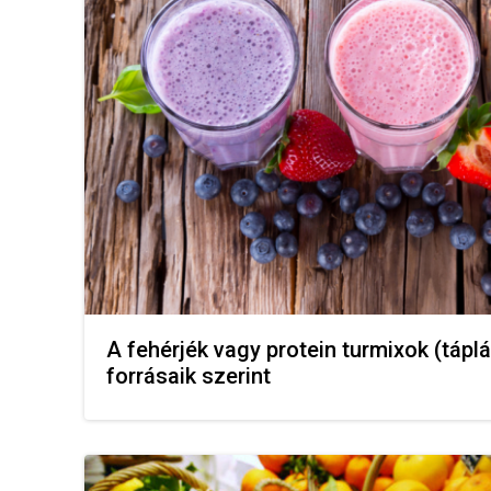
A fehérjék vagy protein turmixok (táplál
forrásaik szerint