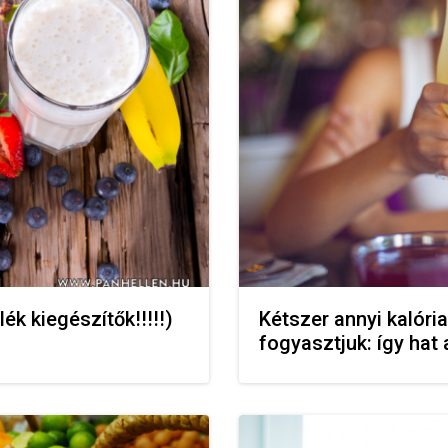
ék kiegészítők!!!!!)
Kétszer annyi kalóri
fogyasztjuk: így hat