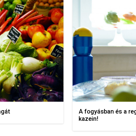
agát
A fogyásban és a re
kazein!