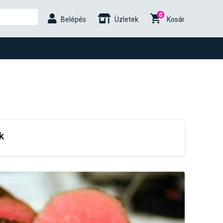
0
Belépés
Üzletek
Kosár
k